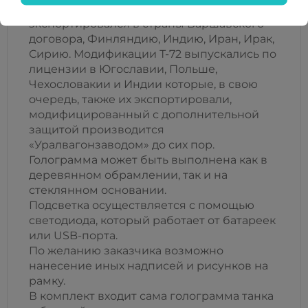
состоит на вооружении стран СНГ,
экспортировался в страны Варшавского
договора, Финляндию, Индию, Иран, Ирак,
Сирию. Модификации Т-72 выпускались по
лицензии в Югославии, Польше,
Чехословакии и Индии которые, в свою
очередь, также их экспортировали,
модифицированный с дополнительной
защитой производится
«Уралвагонзаводом» до сих пор.
Голограмма может быть выполнена как в
деревянном обрамлении, так и на
стеклянном основании.
Подсветка осуществляется с помощью
светодиода, который работает от батареек
или USB-порта.
По желанию заказчика возможно
нанесение иных надписей и рисунков на
рамку.
В комплект входит сама голограмма танка