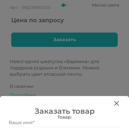
Магия света
Арт.
0922.Ф3М.000
Цена по запросу
Заказать
Новогодняя шкатулка «Варежка» для
подарков родным и близким. Можно
выбрать цвет атласной ленты.
В наличии
Подробнее
Все характеристики
Заказать товар
Товар:
Ваше имя*
Все товары категории: