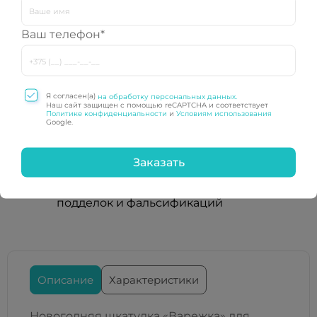
ЭКО-сувениры
,
Kоробки и шкатулки
Ваш телефон*
Я согласен(а)
на обработку персональных данных.
Наш сайт защищен с помощью reCAPTCHA и соответствует
Политике конфиденциальности
и
Условиям использования
Google.
Высокий уровень защиты
Наши защитные голограммы
обеспечивают надежную защиту от
подделок и фальсификаций
Описание
Характеристики
Новогодняя шкатулка «Варежка» для