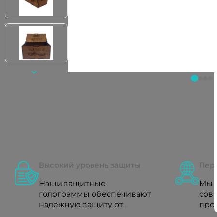
Высокий уровень защиты
Пер
Наши защитные
Мы 
голограммы обеспечивают
сов
надежную защиту от
прои
подделок и фальсификаций
обе