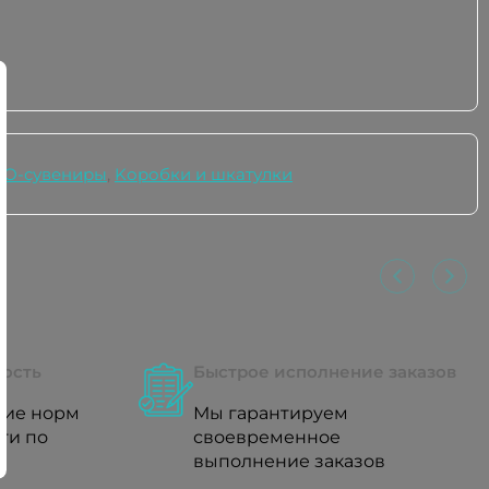
КО-сувениры
,
Kоробки и шкатулки
ность
Быстрое исполнение заказов
ние норм
Мы гарантируем
уги по
своевременное
выполнение заказов