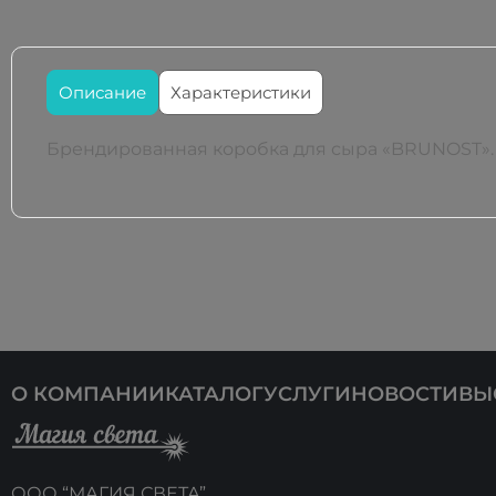
каче
наш
Описание
Характеристики
Брендированная коробка для сыра «BRUNOST». 
О КОМПАНИИ
КАТАЛОГ
УСЛУГИ
НОВОСТИ
ВЫ
ООО “МАГИЯ СВЕТА”