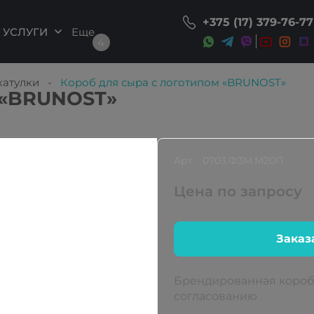
+375 (17) 379-76-77
УСЛУГИ
катулки
-
Короб для сыра с логотипом «BRUNOST»
 «BRUNOST»
Арт.
0703.Ф3М.М20П
Цена по запросу
Заказ
Брендированная коробк
согласованию