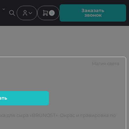
Заказать
0
звонок
Магия света
ать
а для сыра «BRUNOST». Окрас и гравировка по