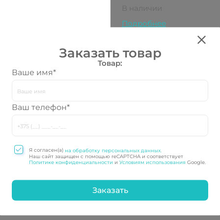
В наличии
Подробнее
Все характеристики
Заказать товар
Товар:
Ваше имя*
Все товары категории:
Э
Ваш телефон*
Я согласен(а)
на обработку персональных данных.
Наш сайт защищен с помощью reCAPTCHA и соответствует
Политике конфиденциальности
и
Условиям использования
Google.
едовые технологии
Качество и надеж
используем
Строгое соблюде
ременные технологии
и стандартов, усл
зводства, что
страхованию
спечивает высокое