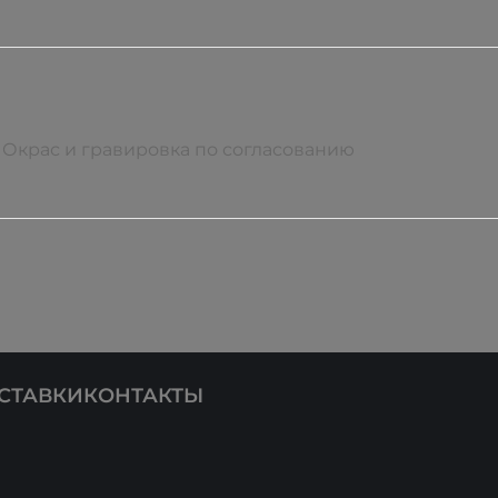
ство и долговечность
их изделий
Окрас и гравировка по согласованию
СТАВКИ
КОНТАКТЫ