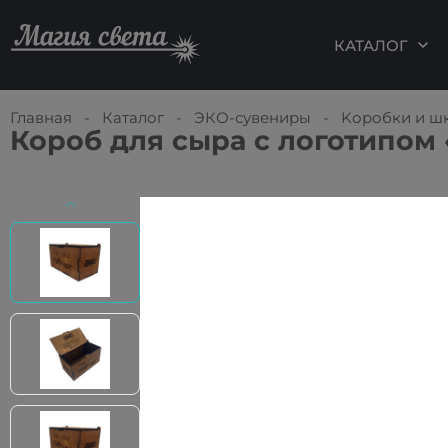
КАТАЛОГ
Главная
-
Каталог
-
ЭКО-сувениры
-
Kоробки и ш
Короб для сыра с логотипом